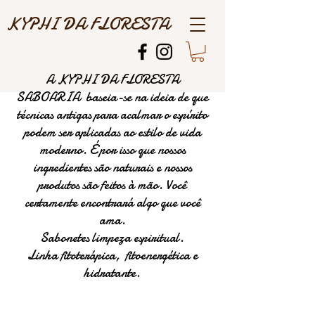
KYPHI DA FLORESTA
A KYPHI DA FLORESTA
SABOARIA baseia-se na ideia de que
técnicas antigas para acalmar o espírito
podem ser aplicadas ao estilo de vida
moderno. É por isso que nossos
ingredientes são naturais e nossos
produtos são feitos à mão. Você
certamente encontrará algo que você
ama.
Sabonetes limpeza espiritual.
Linha fitoterápica, fitoenergética e
hidratante.