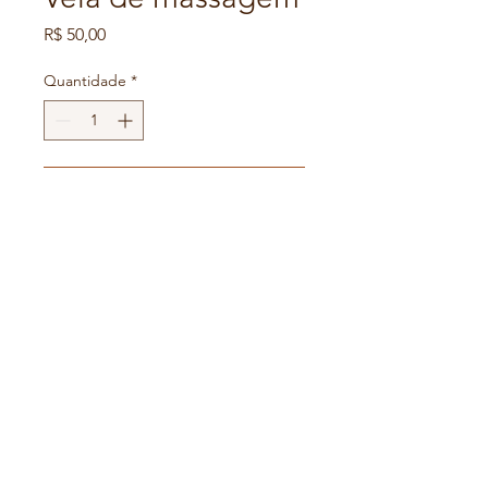
Preço
R$ 50,00
Quantidade
*
Adicionar ao carrinho
Vela de massagem 100 
gramas
KYPHIDAFLORESTA
kyphidafloresta@gmail.com