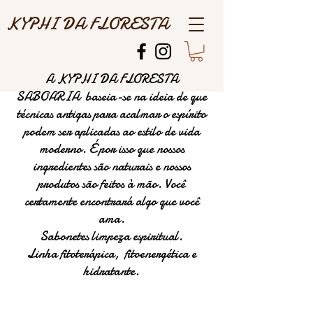
KYPHI DA FLORESTA
A KYPHI DA FLORESTA
SABOARIA baseia-se na ideia de que
técnicas antigas para acalmar o espírito
podem ser aplicadas ao estilo de vida
moderno. É por isso que nossos
ingredientes são naturais e nossos
produtos são feitos à mão. Você
certamente encontrará algo que você
ama.
Sabonetes limpeza espiritual.
Linha fitoterápica, fitoenergética e
hidratante.