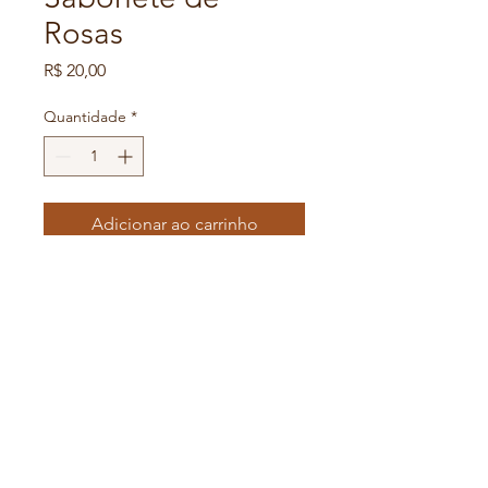
Rosas
Preço
R$ 20,00
Quantidade
*
Adicionar ao carrinho
Sabonete de rosas  é um 
poderoso hidratante, 
deixando a  pele macia e 
perfumada.