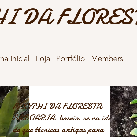
I DA FLORES
na inicial
Loja
Portfólio
Members
A KYPHI DA FLORESTA
SABOARIA baseia-se na ideia
de que técnicas antigas para