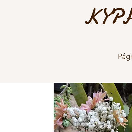
KYPH
Pági