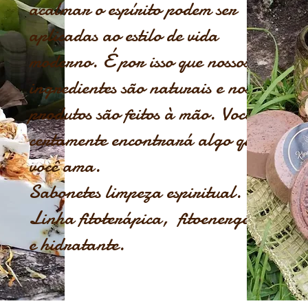
acalmar o espírito podem ser
aplicadas ao estilo de vida
moderno. É por isso que nossos
ingredientes são naturais e nossos
produtos são feitos à mão. Você
certamente encontrará algo que
você ama.
Sabonetes limpeza espiritual.
Linha fitoterápica, fitoenergética
e hidratante.