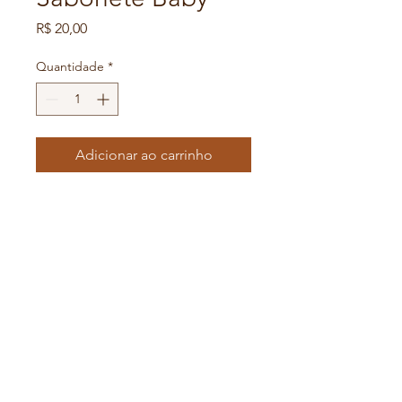
Preço
R$ 20,00
Quantidade
*
Adicionar ao carrinho
Hidrata a pele com uma leve 
fragância infantil.
Limpa, hidrata e perfuma a 
pele.
KYPHIDAFLORESTA