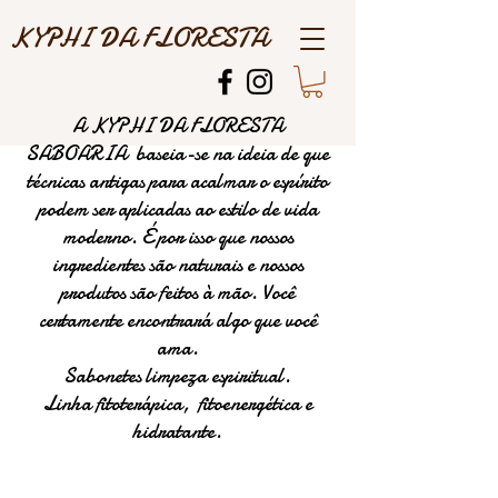
KYPHI DA FLORESTA
A KYPHI DA FLORESTA
SABOARIA baseia-se na ideia de que
técnicas antigas para acalmar o espírito
podem ser aplicadas ao estilo de vida
moderno. É por isso que nossos
ingredientes são naturais e nossos
produtos são feitos à mão. Você
certamente encontrará algo que você
ama.
Sabonetes limpeza espiritual.
Linha fitoterápica, fitoenergética e
hidratante.