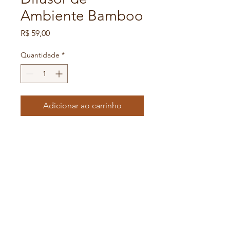
Ambiente Bamboo
Preço
R$ 59,00
Quantidade
*
Adicionar ao carrinho
Difusor de ambiente pode 
ajudar a melhorar a 
qualidade do ar em seu 
ambiente, liberando óleos 
essenciais perfumados no ar.