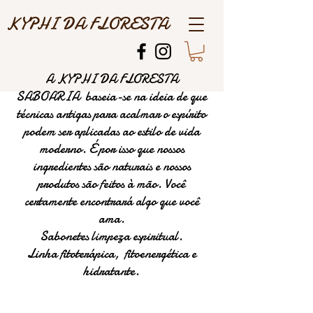
KYPHI DA FLORESTA
A KYPHI DA FLORESTA
SABOARIA baseia-se na ideia de que
técnicas antigas para acalmar o espírito
podem ser aplicadas ao estilo de vida
moderno. É por isso que nossos
ingredientes são naturais e nossos
produtos são feitos à mão. Você
certamente encontrará algo que você
ama.
Sabonetes limpeza espiritual.
Linha fitoterápica, fitoenergética e
hidratante.