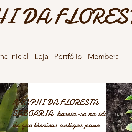
I DA FLORES
na inicial
Loja
Portfólio
Members
A KYPHI DA FLORESTA
SABOARIA baseia-se na ideia
de que técnicas antigas para