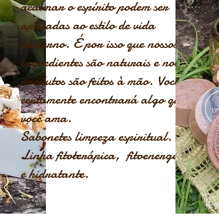
acalmar o espírito podem ser
aplicadas ao estilo de vida
moderno. É por isso que nossos
ingredientes são naturais e nossos
produtos são feitos à mão. Você
certamente encontrará algo que
você ama.
Sabonetes limpeza espiritual.
Linha fitoterápica, fitoenergética
e hidratante.