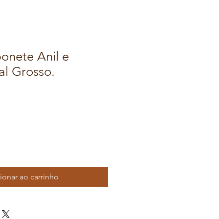
nete Anil e
al Grosso.
ionar ao carrinho