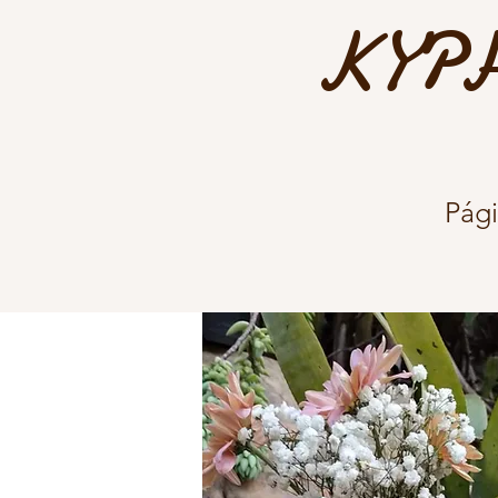
KYPH
Pági